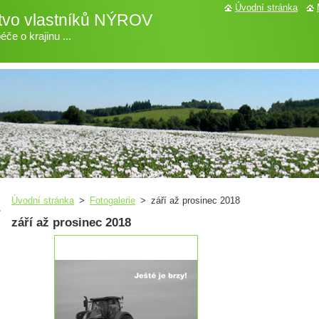
Úvodní stránka
tvo vlastníků NÝROV
če o krajinu ...
Úvodní stránka
>
Fotogalerie
>
září až prosinec 2018
září až prosinec 2018