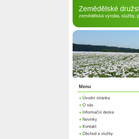
Zemědělské družs
zemědělská výroba, služby, pé
Menu
Úvodní stránka
O nás
Informační deska
Novinky
Kontakt
Obchod a služby