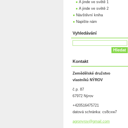
A jinde ve světě 1
A jinde ve světě 2
Návštěvní kniha
Napište nám
Vyhledávání
Kontakt
Zemědělské družstvo
vlastníků NÝROV
č.p. 87
67972 Nýrov
+420516475721
datová schránka: cs8cxw7
agronyro
v@gmail.
com