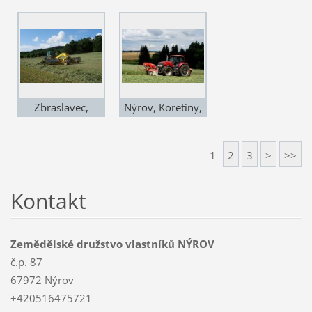
4.VII., ještě
Křížkem, 2.VII.,
jednou půjčený
nutno vytvořit
ROC
zásoby sena
Zbraslavec,
Nýrov, Koretiny,
Kamínka, 26.VI.,
25.VI., sečení
ROC zvládne i
směsky - druhé
1
2
3
>
>>
slabý porost
kolo
Kontakt
Zemědělské družstvo vlastníků NÝROV
č.p. 87
67972 Nýrov
+420516475721