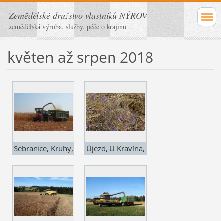
Zemědělské družstvo vlastníků NÝROV
zemědělská výroba, služby, péče o krajinu ...
květen až srpen 2018
Sebranice, Kruhy,
Újezd, U Kravína,
23.8. kukuřice
21.VIII., žádný
spíše na zrno než
výdrol, jen
na siláž
ostrožka stračka