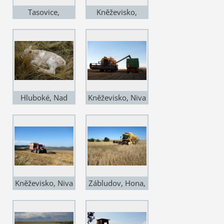
Tasovice,
Kněževisko,
Květovy, 7.VIII.,
Nádhoří, 30.VII.,
žně končí sklizní
jedna z
lupiny
posledních
pšenic
Hluboké, Nad
Kněževisko, Niva
Dědinou, 11.VII.,
7.VII., Anenue
narozeno do
sklízíme už od
sucha
4.VII
Kněževisko, Niva
Zábludov, Hona,
7.VII., slámy není
7.VII., tradiční
letos moc
škůdce pšenice -
divočáci