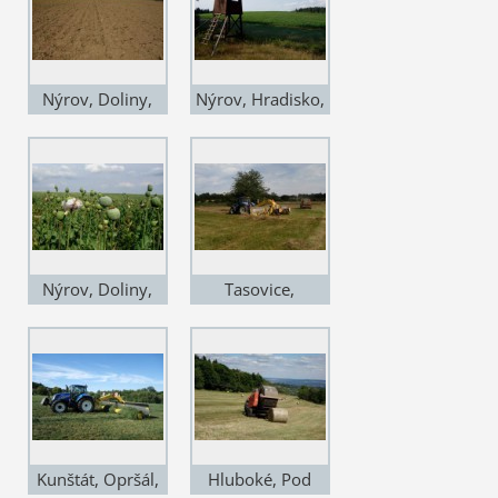
Nýrov, Doliny,
Nýrov, Hradisko,
7.VII., náhradní
6.VII., snad nám
plodina - čirok na
tu kukuřici
senáž
ohlídají
Nýrov, Doliny,
Tasovice,
6.VII., další
Hudcovo, 5.VII.,
sledování vývoje
prstový
máku
nahrabovač na
seně
Kunštát, Opršál,
Hluboké, Pod