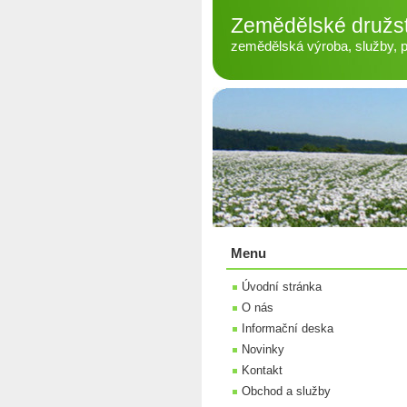
Zemědělské družs
zemědělská výroba, služby, pé
Menu
Úvodní stránka
O nás
Informační deska
Novinky
Kontakt
Obchod a služby