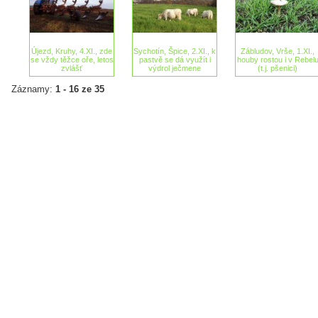
Újezd, Kruhy, 4.XI., zde
Sychotín, Špice, 2.XI., k
Zábludov, Vrše, 1.XI.,
se vždy těžce oře, letos
pastvě se dá využít i
houby rostou i v Rebel
zvlášť
výdrol ječmene
(t.j. pšenici)
Záznamy:
1 - 16 ze 35