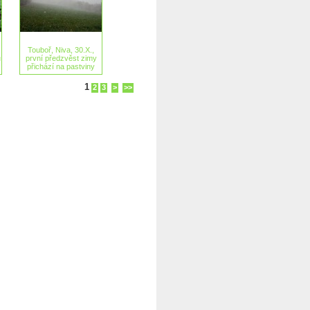
Touboř, Niva, 30.X.,
u
první předzvěst zimy
přichází na pastviny
1
2
3
>
>>