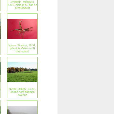
Sychotín, Mlénisko,
4.XII., zima je tu, čas se
přestěhovat
Nýrov, Strašný, 18.XI.,
pšenicie Viriato tvoří
třetí odnož
o
Nýrov, Dlouhý, 15.XI.,
časně setá pšenice
Avenue