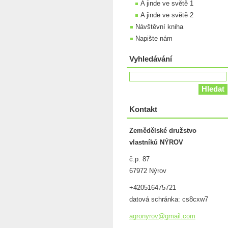
A jinde ve světě 1
A jinde ve světě 2
Návštěvní kniha
Napište nám
Vyhledávání
Kontakt
Zemědělské družstvo
vlastníků NÝROV
č.p. 87
67972 Nýrov
+420516475721
datová schránka: cs8cxw7
agronyro
v@gmail.
com