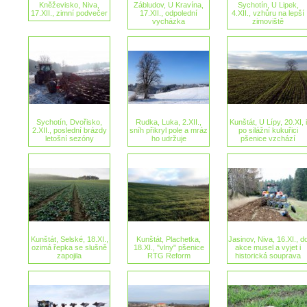
Kněževisko, Niva,
Zábludov, U Kravína,
Sychotín, U Lipek,
17.XII., zimní podvečer
17.XII., odpolední
4.XII., vzhůru na lepší
vycházka
zimoviště
Sychotín, Dvořisko,
Rudka, Luka, 2.XII.,
Kunštát, U Lípy, 20.XI, i
2.XII., poslední brázdy
sníh přikryl pole a mráz
po silážní kukuřici
letošní sezóny
ho udržuje
pšenice vzchází
Kunštát, Selské, 18.XI.,
Kunštát, Plachetka,
Jasinov, Niva, 16.XI., d
ozimá řepka se slušně
18.XI., "vlny" pšenice
akce musel a vyjet i
zapojila
RTG Reform
historická souprava