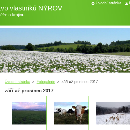
Úvodní stránka
tvo vlastníků NÝROV
če o krajinu ...
Úvodní stránka
>
Fotogalerie
>
září až prosinec 2017
září až prosinec 2017