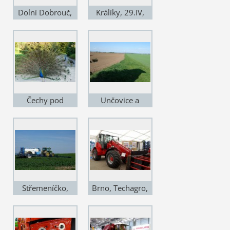
Dolní Dobrouč,
Králíky, 29.IV,
29.IV., "plastická"
podhorská louka
krajina
s bungrem
Podorlicka
Čechy pod
Unčovice a
Kosířem. 22.IV,
Mezice, 22.IV.,
taky je to domácí
zde je ta pravá
drůbež
Haná
Střemeníčko,
Brno, Techagro,
22.IV., velký
11.IV., dobrá
tuzemský
značka a "dobrá"
postřikovač
cena