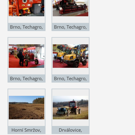
Brno, Techagro,
Brno, Techagro,
11.IV., detail
11.IV., také něco
plnění
z Východu
postřikovače
Horsch
Brno, Techagro,
Brno, Techagro,
11.IV., Co je víc
11.IV., Case v
obdivováno?
netradiční barvě
Horní Smržov,
Drválovice,