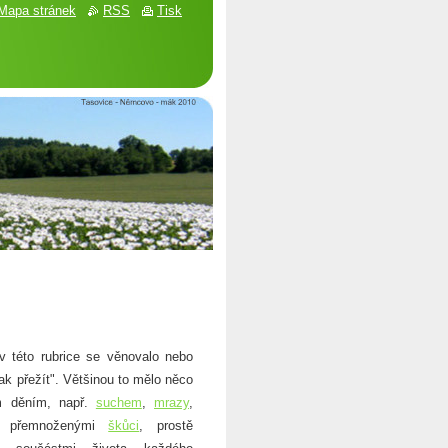
Mapa stránek
RSS
Tisk
této rubrice se věnovalo nebo
ak přežít". Většinou to mělo něco
ím děním, např.
suchem
,
mrazy
,
, přemnoženými
škůci
, prostě