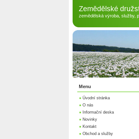
Zemědělské družs
zemědělská výroba, služby, pé
Menu
Úvodní stránka
O nás
Informační deska
Novinky
Kontakt
Obchod a služby