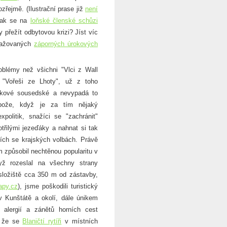
zřejmě. (Ilustrační prase již
není
 jak se na
loňské členské schůzi
 přežít odbytovou krizi? Jíst víc
uvažovaných
záporných úrokových
émy než všichni "Vlci z Wall
ti "Vořeši ze Lhoty", už z toho
akové sousedské a nevypadá to
bože, když je za tím nějaký
xpolitik, snažíci se "zachránit"
třilými jezeďáky a nahnat si tak
cích se krajských volbách. Právě
 způsobil nechtěnou popularitu v
yž rozeslal na všechny strany
 složiště cca 350 m od zástavby,
apy.cz
), jsme poškodili turistický
í v Kunštátě a okolí, dále únikem
 alergií a zánětů horních cest
 že se
Blaničtí rytíři
v místních