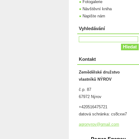
Fotogalerie
Návštěvní kniha
Napište nám
Vyhledávání
Kontakt
Zemědělské družstvo
vlastníků NÝROV
č.p. 87
67972 Nýrov
+420516475721
datová schránka: cs8cxw7
agronyro
v@gmail.
com