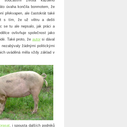
i součástmi života každého
áto úvaha končila bonmotem, že
ení překvapen, ale častokrát také
t s tím, že už větru a dešti
 se tu ale nepsalo, jak práci a
ělce ovlivňuje společnost jako
lidé. Také proto, že
autor
si dával
 nezabývaly žádnými politickými
nich uváděná měla vždy základ v
prasat
, i spousta dalších podniků