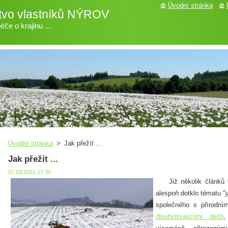
Úvodní stránka
tvo vlastníků NÝROV
če o krajinu ...
Úvodní stránka
>
Jak přežít ...
Jak přežít ...
07.03.2016 17:30
Již několik článků v 
alespoň dotklo tématu "j
společného s přírodn
dlouhotrvajícími dešti