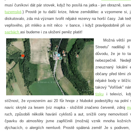
musí čuníkovi dát pár stovek, když ho posílá na jatka - jen obrazně, samo
tuzemské
.) Prostě je tu další krize, řekne zemědělec a vzpomene si,
diskutovalo, zda má význam tvořit nějaké rezervy na horší časy. Jak tedy
vepřového, pít mléko a mít něco v bance, i když pravěpodobně při 
sazbách
asi budeme i za uložení peněz platit!
Možná větší probl
Streetu" nadělají 
důvodu, že je to t
nebezpečně. Nedej
zneuznaný lokální e
občany před těmi zlo
nějaké body v blíží
takový "Voříšek" nám
tisku
i televizi, kd
stížnost, že vyvezením asi 20 fůr hnoje z hluboké podestýlky na polní
navíc skryté za lesem (viz mapka - složiště značeno červeně, zdroj
m
ruch, způsobili několik havárií cyklistů a aut, snížili ceny nemovitost
čpavku do atmosféry jsme zapřičinili (možná) vznik mnoha kožních
dýchacích, o alergiích nemluvě. Prostě spálená země!
Je s podivem,