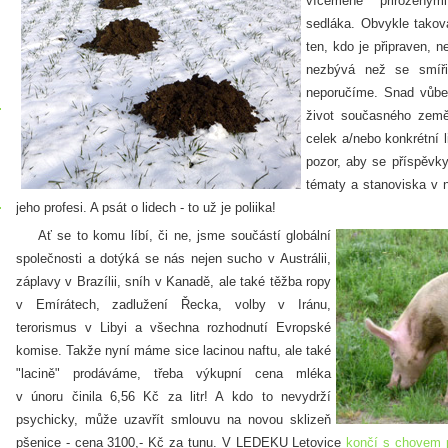
víceméně přirozeným
sedláka. Obvykle takov
ten, kdo je připraven, n
nezbývá než se smíři
neporučíme. Snad vůbec
život současného zeměd
celek a/nebo konkrétní 
pozor, aby se
příspěvky
tématy a stanoviska v 
jeho profesi. A psát o lidech - to už je poliika!
Ať se to komu líbí, či ne, jsme součástí globální
společnosti a dotýká se nás nejen sucho v Austrálii,
záplavy v Brazílii, sníh v Kanadě, ale také těžba ropy
v Emírátech, zadlužení Řecka, volby v Iránu,
terorismus v Libyi a všechna rozhodnutí Evropské
komise. Takže nyní máme sice lacinou naftu, ale také
"lacině" prodáváme, třeba výkupní cena mléka
v únoru činila 6,56 Kč za litr! A kdo to nevydrží
psychicky, může uzavřít smlouvu na novou sklizeň
pšenice - cena 3100,- Kč za tunu. V LEDEKU Letovice
končí s chovem 