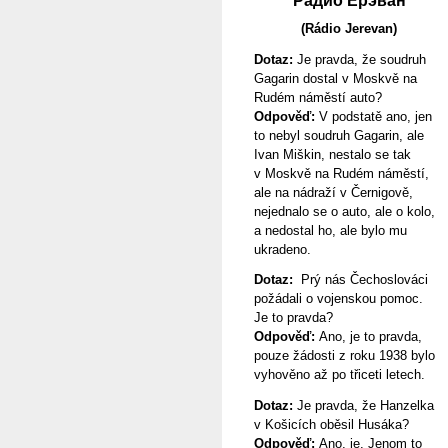
Радио Ерэван
(Rádio Jerevan)
Dotaz
:
Je pravda, že soudruh
Gagarin dostal v Moskvě na
Rudém náměstí auto?
Odpověď
:
V podstatě ano, jen
to nebyl soudruh Gagarin, ale
Ivan Miškin, nestalo se tak
v Moskvě na Rudém náměstí,
ale na nádraží v Černigově,
nejednalo se o auto, ale o kolo,
a nedostal ho, ale bylo mu
ukradeno.
Dotaz:
Prý nás Čechoslováci
požádali o vojenskou pomoc.
Je to pravda?
Odpověď:
Ano, je to pravda,
pouze žádosti z roku 1938 bylo
vyhověno až po třiceti letech.
Dotaz:
Je pravda, že Hanzelka
v Košicích oběsil Husáka?
Odpověď
:
Ano, je. Jenom to