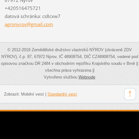
+420516475721
datová schránka: cs8cxw7
agronyro
v@gmail.
com
© 2012-2019 Zemědělské družstvo vlastníků NÝROV (zkráceně ZDV
NÝROV), č.p. 87, 67972 Nýrov, IČ 48908754, DIČ CZ48908754, vedené pod
spisovou značkou DR 2484 v obchodním rejstříku Krajského soudu v Brně ||
všechna práva vyhrazena ||
Vytvořeno službou
Webnode
Zobrazit:
Mobilní verzi
|
Standardní verzi