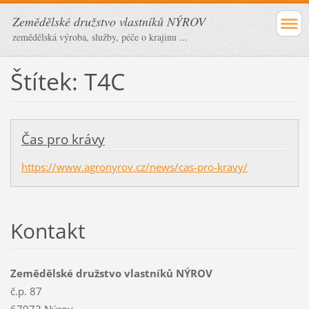
Zemědělské družstvo vlastníků NÝROV
zemědělská výroba, služby, péče o krajinu ...
Štítek: T4C
Čas pro krávy
https://www.agronyrov.cz/news/cas-pro-kravy/
Kontakt
Zemědělské družstvo vlastníků NÝROV
č.p. 87
67972 Nýrov