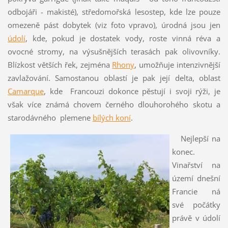
odbojáři - makisté), středomořská lesostep, kde lze pouze
omezeně pást dobytek (viz foto vpravo), úrodná jsou jen
údolí
, kde, pokud je dostatek vody, roste vinná réva a
ovocné stromy, na výsušnějších terasách pak olivovníky.
Blízkost větších řek, zejména
Rhony
, umožňuje intenzivnější
zavlažování. Samostanou oblastí je pak její delta, oblast
Camarque
, kde Francouzi dokonce pěstují i svoji rýži, je
však více známá chovem černého dlouhorohého skotu a
starodávného plemene
bílých koní
.
Nejlepší na
konec.
Vinařství na
území dnešní
Francie ná
své počátky
právě v údolí