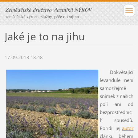
Zemědělské družstvo vlastníků NÝROV
zemědělská výroba, služby, péče o krajinu ...
Jaké je to na jihu
17.09.2013 18:48
Dokvétající
levandule není
samozřejmě
snímek z našich
polí ani od
bezprostředníc
h sousedů.
Pořídil jej
autor
článku během