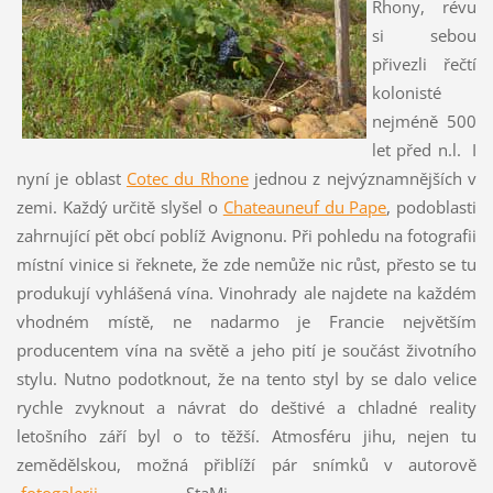
Rhony, révu
si sebou
přivezli řečtí
kolonisté
nejméně 500
let před n.l. I
nyní je oblast
Cotec du Rhone
jednou z nejvýznamnějších v
zemi. Každý určitě slyšel o
Chateauneuf du Pape
, podoblasti
zahrnující pět obcí poblíž Avignonu. Při pohledu na fotografii
místní vinice si řeknete, že zde nemůže nic růst, přesto se tu
produkují vyhlášená vína. Vinohrady ale najdete na každém
vhodném místě, ne nadarmo je Francie největším
producentem vína na světě a jeho pití je součást životního
stylu. Nutno podotknout, že na tento styl by se dalo velice
rychle zvyknout a návrat do deštivé a chladné reality
letošního září byl o to těžší. Atmosféru jihu, nejen tu
zemědělskou, možná přiblíží pár snímků v autorově