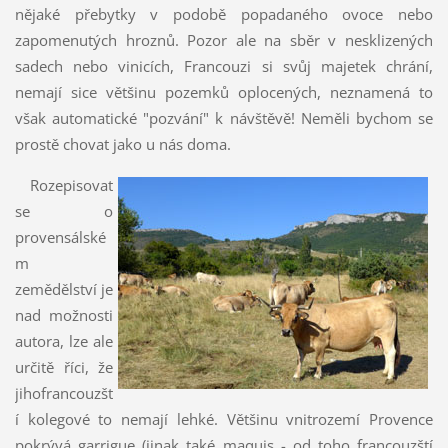
nějaké přebytky v podobě popadaného ovoce nebo
zapomenutých hroznů. Pozor ale na sběr v nesklizených
sadech nebo vinicích, Francouzi si svůj majetek chrání,
nemají sice většinu pozemků oplocených, neznamená to
však automatické "pozvání" k návštěvě! Neměli bychom se
prostě chovat jako u nás doma.
Rozepisovat
se o
provensálské
m
zemědělství je
nad možnosti
autora, lze ale
určitě říci, že
jihofrancouzšt
í kolegové to nemají lehké. Většinu vnitrozemí Provence
pokrývá garrigue (jinak také maquis - od toho francouzští