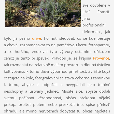
své dovolené v
jižní Francii.
Jeho
profesionální
deformace, jak
bylo již psáno
dříve
, ho nutí sledovat, co se kde pěstuje
a chová, zaznamenávat to na paměťovou kartu fotoaparátu,
a co horšího, vnucovat tyto výtvory ostatním, důkazem
čehož je tento příspěvek. Pravdou je, že krajina
Provence
,
tak rozmanitá na relativně malém prostoru a dlouhá tisíciletí
kultivovaná, k tomu dává výbornou příležitost. Zvláště když
cestujete na kole, fotografování se stává výbornou záminkou
k tomu, abyste si odpočali a nevypadali jako totálně
neschopný a uštvaný jedinec. Musíte sice, abyste dodali
svému počínání věrohodnosti, občas překonat nějaký
příkop, prolézt plotem nebo přeskočit (no, spíše přelézt)
ohradu, ale mimo nervózních dobytčat tu občas najdete i