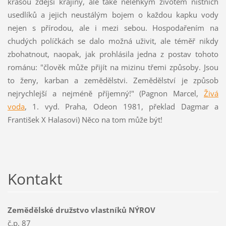
krásou zdejší krajiny, ale také nelehkým životem nístních
usedlíků a jejich neustálým bojem o každou kapku vody
nejen s přírodou, ale i mezi sebou. Hospodařením na
chudých políčkách se dalo možná uživit, ale téměř nikdy
zbohatnout, naopak, jak prohlásila jedna z postav tohoto
románu: "člověk může přijít na mizinu třemi způsoby. Jsou
to ženy, karban a zemědělstvi. Zemědělství je způsob
nejrychlejší a nejméně příjemný!" (Pagnon Marcel,
Živá
voda
, 1. vyd. Praha, Odeon 1981, překlad Dagmar a
František X Halasovi) Něco na tom může být!
Kontakt
Zemědělské družstvo vlastníků NÝROV
č.p. 87