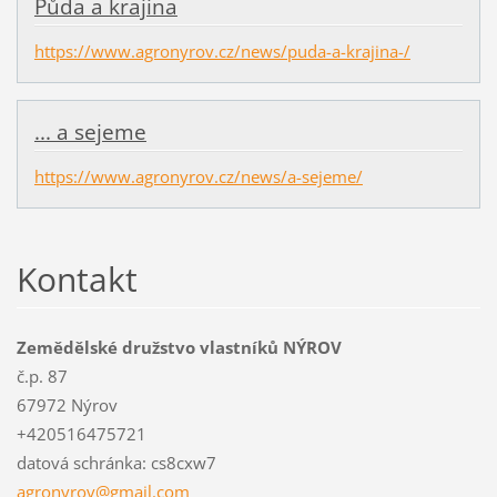
Půda a krajina
https://www.agronyrov.cz/news/puda-a-krajina-/
... a sejeme
https://www.agronyrov.cz/news/a-sejeme/
Kontakt
Zemědělské družstvo vlastníků NÝROV
č.p. 87
67972 Nýrov
+420516475721
datová schránka: cs8cxw7
agronyro
v@gmail.
com