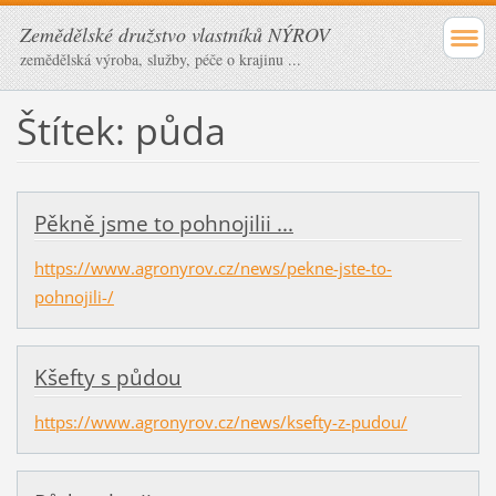
Zemědělské družstvo vlastníků NÝROV
zemědělská výroba, služby, péče o krajinu ...
Štítek: půda
Pěkně jsme to pohnojilii ...
https://www.agronyrov.cz/news/pekne-jste-to-
pohnojili-/
Kšefty s půdou
https://www.agronyrov.cz/news/ksefty-z-pudou/