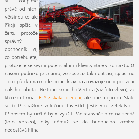
si koupíme
právě od nich.
Většinou to ale
říkají spíše v
žertu, protože
správný
obchodník ví,
co potřebujete,
protože je se svými potenciálními klienty stále v kontaktu. O
našem podniku je známo, že zase až tak neutrácí, splácíme
totiž půjčku na modernizaci kravína a uvažujeme o pořízení
dalšího robota. Ne toho krmícího Vectora (viz foto vlevo), za
kterého firma
LELY získala ocenění
, ale opět dojícího. Stále
se totiž snažíme zníněnou investici ještě více zefektivnit.
Přínosem by určitě bylo využití řádkovovače píce na senáž
(foto vpravo), díky němuž se do budoucího krmiva
nedostává hlína.