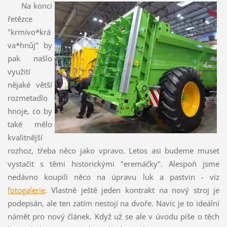
Na konci
řetězce
"krmivo*krá
va*hnůj" by
pak našlo
využití
nějaké větší
rozmetadlo
hnoje, co by
také mělo
kvalitnější
rozhoz, třeba něco jako vpravo. Letos asi budeme muset
vystačit s těmi historickými "eremáčky". Alespoň jsme
nedávno koupili něco na úpravu luk a pastvin - viz
fotogalerie
. Vlastně ještě jeden kontrakt na nový stroj je
podepsán, ale ten zatím nestojí na dvoře. Navíc je to ideální
námět pro nový článek. Když už se ale v úvodu píše o těch