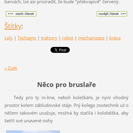
barvách, lze asi prozradit, že bude "překvapivě" červený.
Štítky
:
Lely
|
Techagro
|
traktory
|
robot
|
mechanizace
|
kráva
« Zpět
Něco pro bruslaře
Tedy pro ty in-line, neboli kolečkáře, je nyní vhodný
prostor kolem zábludovské stáje. Prý kolega zootechnik už o
něčem takovém uvažuje, možná by stačila i koloběžka, aby
šetřil své unavené nohy