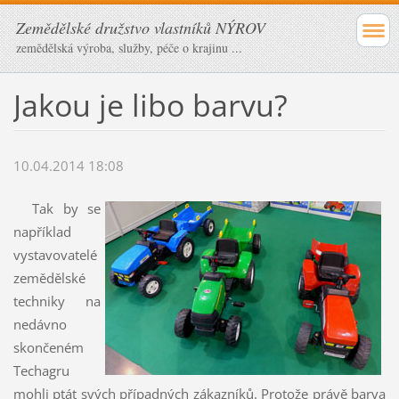
Zemědělské družstvo vlastníků NÝROV
zemědělská výroba, služby, péče o krajinu ...
Jakou je libo barvu?
10.04.2014 18:08
Tak by se
například
vystavovatelé
zemědělské
techniky na
nedávno
skončeném
Techagru
mohli ptát svých případných zákazníků. Protože právě barva