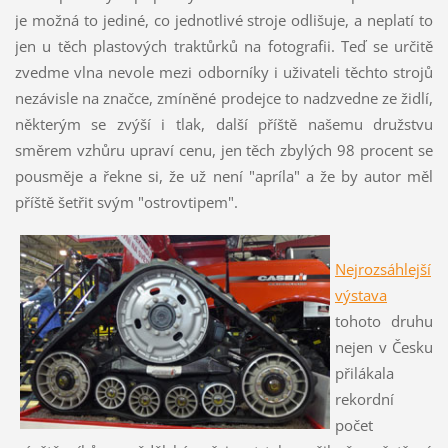
je možná to jediné, co jednotlivé stroje odlišuje, a neplatí to
jen u těch plastových traktůrků na fotografii. Teď se určitě
zvedme vlna nevole mezi odborníky i uživateli těchto strojů
nezávisle na značce, zmíněné prodejce to nadzvedne ze židlí,
některým se zvýší i tlak, další příště našemu družstvu
směrem vzhůru upraví cenu, jen těch zbylých 98 procent se
pousměje a řekne si, že už není "apríla" a že by autor měl
příště šetřit svým "ostrovtipem".
Nejrozsáhlejší
výstava
tohoto druhu
nejen v Česku
přilákala
rekordní
počet