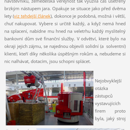
návštěvníků, zemědělská veřejnost tak využila čas ušetřený
brzkým nástupem jara. Opakuje se situace jako před dvěma
lety (
viz tehdejší článek
), dokonce je podobná, možná i větší,
chuť nakupovat. Vybere si určitě každý, a když nemá hned
na splacení, nabídne mu hned na veletrhu každý myslitelný
bankovní dům své finanční služby. V odvětví, které bylo na
okraji jejich zájmu, se najednou objevili solidní (a solventní)
klienti, kteří díky několika úspěšným rokům a, nebudeme si
nic nalhávat, dotacím, jsou schopni splácet.
Nejobvyklejší
otázka
zástupců
vystavujících
firem proto
byla, jaký stroj