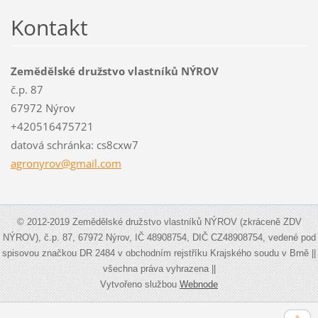
Kontakt
Zemědělské družstvo vlastníků NÝROV
č.p. 87
67972 Nýrov
+420516475721
datová schránka: cs8cxw7
agronyro
v@gmail.
com
© 2012-2019 Zemědělské družstvo vlastníků NÝROV (zkráceně ZDV
NÝROV), č.p. 87, 67972 Nýrov, IČ 48908754, DIČ CZ48908754, vedené pod
spisovou značkou DR 2484 v obchodním rejstříku Krajského soudu v Brně ||
všechna práva vyhrazena ||
Vytvořeno službou
Webnode