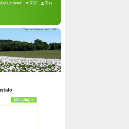
Mapa stránek
RSS
Tisk
ůstalo
Následující