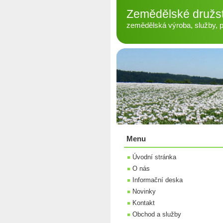
Zemědělské družs
zemědělská výroba, služby, pé
Menu
Úvodní stránka
O nás
Informační deska
Novinky
Kontakt
Obchod a služby