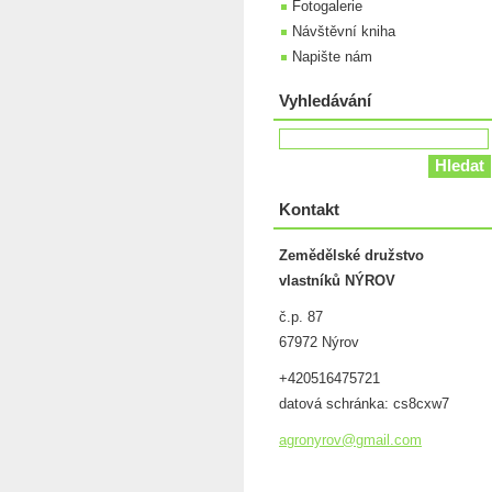
Fotogalerie
Návštěvní kniha
Napište nám
Vyhledávání
Kontakt
Zemědělské družstvo
vlastníků NÝROV
č.p. 87
67972 Nýrov
+420516475721
datová schránka: cs8cxw7
agronyro
v@gmail.
com