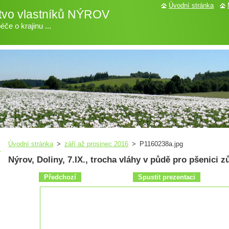
Úvodní stránka
tvo vlastníků NÝROV
če o krajinu ...
Úvodní stránka
>
září až prosinec 2016
>
P1160238a.jpg
Nýrov, Doliny, 7.IX., trocha vláhy v půdě pro pšenici z
Předchozí
Spustit prezentaci