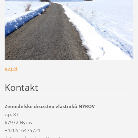
« Zpět
Kontakt
Zemědělské družstvo vlastníků NÝROV
č.p. 87
67972 Nýrov
+420516475721