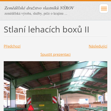
Zemědělské družstvo vlastníků NÝROV
zemědělská výroba, služby, péče o krajinu ...
Stlaní lehacích boxů II
Předchozí
Následující
Spustit prezentaci