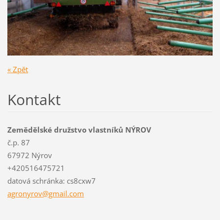
« Zpět
Kontakt
Zemědělské družstvo vlastníků NÝROV
č.p. 87
67972 Nýrov
+420516475721
datová schránka: cs8cxw7
agronyro
v@gmail.
com