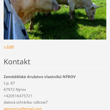
« Zpět
Kontakt
Zemědělské družstvo vlastníků NÝROV
č.p. 87
67972 Nýrov
+420516475721
datová schránka: cs8cxw7
agronyro
v@gmail.
com