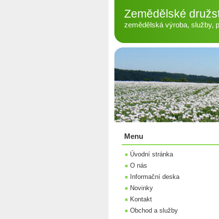
Zemědělské družs
zemědělská výroba, služby, pé
Menu
Úvodní stránka
O nás
Informační deska
Novinky
Kontakt
Obchod a služby