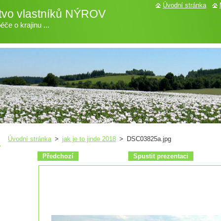
Úvodní stránka
tvo vlastníků NÝROV
če o krajinu ...
Úvodní stránka
>
jak je to jinde 2018
>
DSC03825a.jpg
Předchozí
Spustit prezentaci