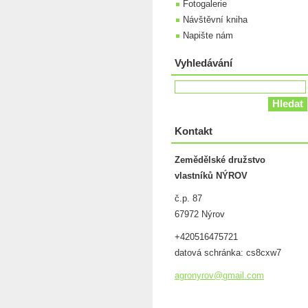
Fotogalerie
Návštěvní kniha
Napište nám
Vyhledávání
Kontakt
Zemědělské družstvo
vlastníků NÝROV
č.p. 87
67972 Nýrov
+420516475721
datová schránka: cs8cxw7
agronyro
v@gmail.
com