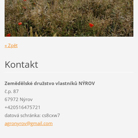
« Zpět
Kontakt
Zemědělské družstvo vlastníků NÝROV
č.p. 87
67972 Nýrov
+420516475721
datová schránka: cs8cxw7
agronyro
v@gmail.
com